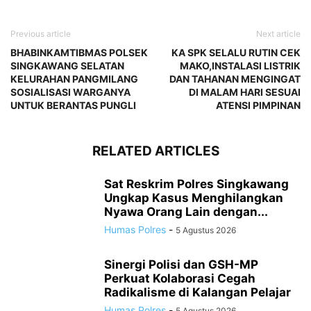
Previous article
Next article
BHABINKAMTIBMAS POLSEK
KA SPK SELALU RUTIN CEK
SINGKAWANG SELATAN
MAKO,INSTALASI LISTRIK
KELURAHAN PANGMILANG
DAN TAHANAN MENGINGAT
SOSIALISASI WARGANYA
DI MALAM HARI SESUAI
UNTUK BERANTAS PUNGLI
ATENSI PIMPINAN
RELATED ARTICLES
Sat Reskrim Polres Singkawang
Ungkap Kasus Menghilangkan
Nyawa Orang Lain dengan...
Humas Polres
-
5 Agustus 2026
Sinergi Polisi dan GSH-MP
Perkuat Kolaborasi Cegah
Radikalisme di Kalangan Pelajar
Humas Polres
-
5 Agustus 2026