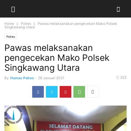
Home
Polres
Pawas melaksanakan pengecekan Mako Polsek
Singkawang Utara
Polres
Pawas melaksanakan
pengecekan Mako Polsek
Singkawang Utara
322
By
Humas Polres
-
26 Januari 2021