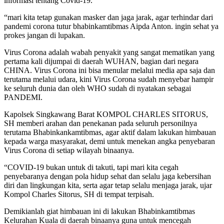
informasi tentang Covid-19.
“mari kita tetap gunakan masker dan jaga jarak, agar terhindar dari
pandemi corona tutur bhabinkamtibmas Aipda Anton. ingin sehat ya
prokes jangan di lupakan.
Virus Corona adalah wabah penyakit yang sangat mematikan yang
pertama kali dijumpai di daerah WUHAN, bagian dari negara
CHINA. Virus Corona ini bisa menular melalui media apa saja dan
terutama melalui udara, kini Virus Corona sudah menyebar hampir
ke seluruh dunia dan oleh WHO sudah di nyatakan sebagai
PANDEMI.
Kapolsek Singkawang Barat KOMPOL CHARLES SITORUS,
SH memberi arahan dan penekanan pada seluruh personilnya
terutama Bhabinkankamtibmas, agar aktif dalam lakukan himbauan
kepada warga masyarakat, demi untuk menekan angka penyebaran
Virus Corona di setiap wilayah binaanya.
“COVID-19 bukan untuk di takuti, tapi mari kita cegah
penyebaranya dengan pola hidup sehat dan selalu jaga kebersihan
diri dan lingkungan kita, serta agar tetap selalu menjaga jarak, ujar
Kompol Charles Sitorus, SH di tempat terpisah.
Demikianlah giat himbauan ini di lakukan Bhabinkamtibmas
Kelurahan Kuala di daerah binaanya guna untuk mencegah