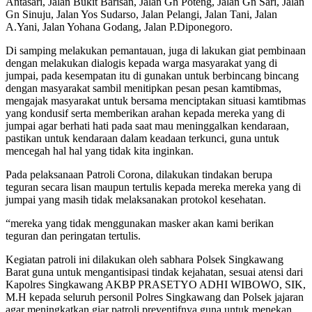
Antasari, Jalan Bukit Barisan, Jalan Gn Poteng, Jalan Gn Sari, Jalan
Gn Sinuju, Jalan Yos Sudarso, Jalan Pelangi, Jalan Tani, Jalan
A.Yani, Jalan Yohana Godang, Jalan P.Diponegoro.
Di samping melakukan pemantauan, juga di lakukan giat pembinaan
dengan melakukan dialogis kepada warga masyarakat yang di
jumpai, pada kesempatan itu di gunakan untuk berbincang bincang
dengan masyarakat sambil menitipkan pesan pesan kamtibmas,
mengajak masyarakat untuk bersama menciptakan situasi kamtibmas
yang kondusif serta memberikan arahan kepada mereka yang di
jumpai agar berhati hati pada saat mau meninggalkan kendaraan,
pastikan untuk kendaraan dalam keadaan terkunci, guna untuk
mencegah hal hal yang tidak kita inginkan.
Pada pelaksanaan Patroli Corona, dilakukan tindakan berupa
teguran secara lisan maupun tertulis kepada mereka mereka yang di
jumpai yang masih tidak melaksanakan protokol kesehatan.
“mereka yang tidak menggunakan masker akan kami berikan
teguran dan peringatan tertulis.
Kegiatan patroli ini dilakukan oleh sabhara Polsek Singkawang
Barat guna untuk mengantisipasi tindak kejahatan, sesuai atensi dari
Kapolres Singkawang AKBP PRASETYO ADHI WIBOWO, SIK,
M.H kepada seluruh personil Polres Singkawang dan Polsek jajaran
agar meningkatkan giar patroli preventifnya guna untuk menekan