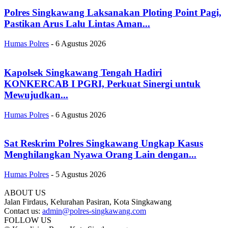
Polres Singkawang Laksanakan Ploting Point Pagi,
Pastikan Arus Lalu Lintas Aman...
Humas Polres
-
6 Agustus 2026
Kapolsek Singkawang Tengah Hadiri
KONKERCAB I PGRI, Perkuat Sinergi untuk
Mewujudkan...
Humas Polres
-
6 Agustus 2026
Sat Reskrim Polres Singkawang Ungkap Kasus
Menghilangkan Nyawa Orang Lain dengan...
Humas Polres
-
5 Agustus 2026
ABOUT US
Jalan Firdaus, Kelurahan Pasiran, Kota Singkawang
Contact us:
admin@polres-singkawang.com
FOLLOW US