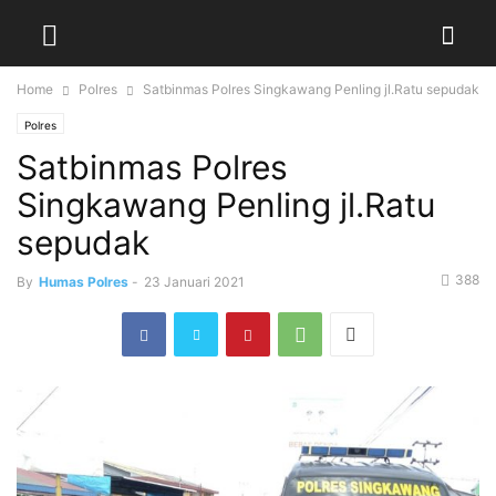
Home
Polres
Satbinmas Polres Singkawang Penling jl.Ratu sepudak
Polres
Satbinmas Polres
Singkawang Penling jl.Ratu
sepudak
388
By
Humas Polres
-
23 Januari 2021