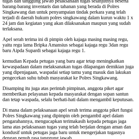
tugas dan tanggung jawab pelaksanaan tugas selanjutnya beserta
barang-barang inventaris dan tahanan yang berada di Polres
Singkawang dan untuk penyampaian tindak perkara yang telah
terjadi di daerah hukum polres singkawang dalam kurun waktu 1 x
24 jam dan kegiatan yang akan dilaksanakan maupun yang sudah
terlaksana.
Apel serah terima ini di pimpin oleh kajaga masing masing regu,
yaitu regu lama Bripka Amansius sebagai kajaga regu 3dan regu
baru Aipda Supardi sebagai kajaga regu 1.
kemudian Kepada petugas yang baru agar tetap meningkatkan
kewaspadaan dalam melaksanakan tugas dilapangan demikian juga
yang dipenjagaan, waspadai setiap tamu yang masuk dan lakukan
pengecekan suhu tubuh masyarakat ke Polres Singkawang.
Disamping itu juga atas perintah pimpinan, anggota piket agar
memberikan pelayanan kepada masyarakat dengan sopan santun
dan tetap waspada, selalu berhati-hati dalam mengambil keputusan.
Di mana dalam pelaksanaan apel serah terima anggota piket fungsi
Polres Singkawang yang dipimpin oleh pengambil apel dalam
pengarahannya, mengucapkan terimakasih kepada petugas jaga
lama atas pelaksanaan tugas yang telah berjalan dengan aman dan
kondusif untuk petugas jaga baru untuk mengerjakan tugasnya
dengan penuh rasa tanggung jawab.