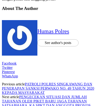
About The Author
Humas Polres
See author's posts
Facebook
Twitter
Pinterest
WhatsApp
Previous article
PATROLI POLRES SINGKAWANG DAN
PENERAPAN SANKSI PERWAKO NO. 49 TAHUN 2020
KEPADA MASYARAKAT
Next article
PENGECEKAN SITUASI DAN JUMLAH
TAHANAN OLEH PIKET BARU JAGA TAHANAN
SATSABHARA, KA SPKT DAN ANGGOTA PROVOS