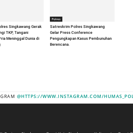
Polres
lres Singkawang Gerak
Satreskrim Polres Singkawang
gi TKP, Tangani
Gelar Press Conference
ia Meninggal Dunia di
Pengungkapan Kasus Pembunuhan
g
Berencana.
TAGRAM
@HTTPS://WWW.INSTAGRAM.COM/HUMAS_PO