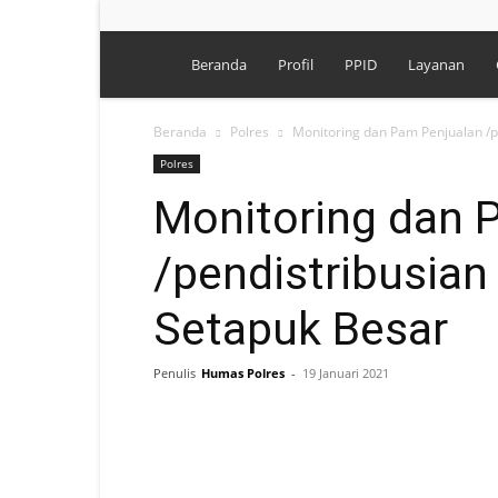
Polres
Beranda
Profil
PPID
Layanan
Singkawang
Beranda
Polres
Monitoring dan Pam Penjualan /pe
Polres
Monitoring dan 
/pendistribusian 
Setapuk Besar
Penulis
Humas Polres
-
19 Januari 2021