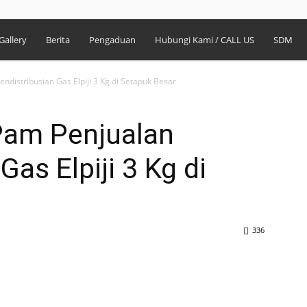
Gallery
Berita
Pengaduan
Hubungi Kami / CALL US
SDM
ndistribusian Gas Elpiji 3 Kg di Setapuk Besar
Pam Penjualan
Gas Elpiji 3 Kg di
336