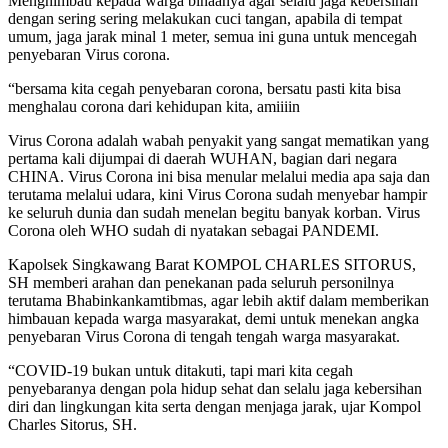
Menghimbau kepada warga binaanya agar selalu jaga kebersihan
dengan sering sering melakukan cuci tangan, apabila di tempat
umum, jaga jarak minal 1 meter, semua ini guna untuk mencegah
penyebaran Virus corona.
“bersama kita cegah penyebaran corona, bersatu pasti kita bisa
menghalau corona dari kehidupan kita, amiiiin
Virus Corona adalah wabah penyakit yang sangat mematikan yang
pertama kali dijumpai di daerah WUHAN, bagian dari negara
CHINA. Virus Corona ini bisa menular melalui media apa saja dan
terutama melalui udara, kini Virus Corona sudah menyebar hampir
ke seluruh dunia dan sudah menelan begitu banyak korban. Virus
Corona oleh WHO sudah di nyatakan sebagai PANDEMI.
Kapolsek Singkawang Barat KOMPOL CHARLES SITORUS,
SH memberi arahan dan penekanan pada seluruh personilnya
terutama Bhabinkankamtibmas, agar lebih aktif dalam memberikan
himbauan kepada warga masyarakat, demi untuk menekan angka
penyebaran Virus Corona di tengah tengah warga masyarakat.
“COVID-19 bukan untuk ditakuti, tapi mari kita cegah
penyebaranya dengan pola hidup sehat dan selalu jaga kebersihan
diri dan lingkungan kita serta dengan menjaga jarak, ujar Kompol
Charles Sitorus, SH.