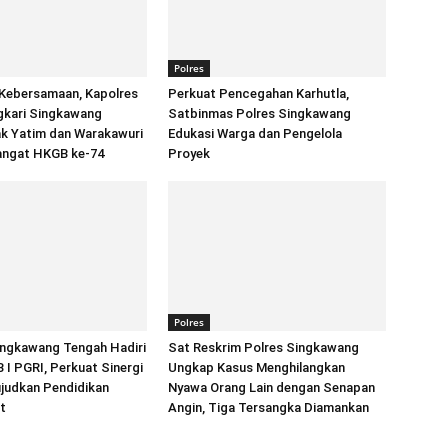
Polres
Kebersamaan, Kapolres
Perkuat Pencegahan Karhutla,
gkari Singkawang
Satbinmas Polres Singkawang
ak Yatim dan Warakawuri
Edukasi Warga dan Pengelola
ngat HKGB ke-74
Proyek
Polres
ingkawang Tengah Hadiri
Sat Reskrim Polres Singkawang
I PGRI, Perkuat Sinergi
Ungkap Kasus Menghilangkan
judkan Pendidikan
Nyawa Orang Lain dengan Senapan
t
Angin, Tiga Tersangka Diamankan