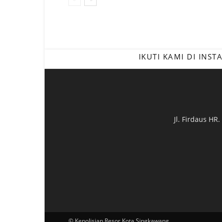
IKUTI KAMI DI INS
Jl. Firdaus HR
© Kepolisian Resor Kota Singkawang