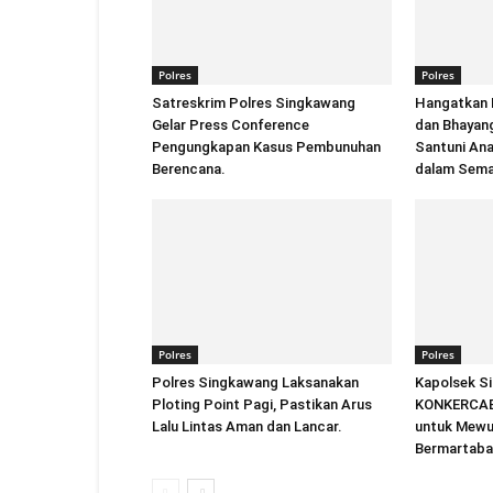
Polres
Polres
Satreskrim Polres Singkawang
Hangatkan 
Gelar Press Conference
dan Bhayan
Pengungkapan Kasus Pembunuhan
Santuni An
Berencana.
dalam Sema
Polres
Polres
Polres Singkawang Laksanakan
Kapolsek S
Ploting Point Pagi, Pastikan Arus
KONKERCAB 
Lalu Lintas Aman dan Lancar.
untuk Mewu
Bermartaba