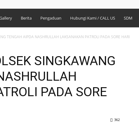
Gallery
Berita
Pengaduan
Hubungi Kami / CALL US
SDM
WANG TENGAH AIPDA NASHRULLAH LAKSANAKAN PATROLI PADA SORE HARI
POLSEK SINGKAWANG
 NASHRULLAH
TROLI PADA SORE
362