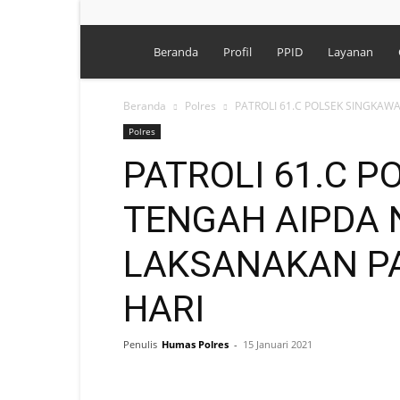
Polres
Beranda
Profil
PPID
Layanan
Singkawang
Beranda
Polres
PATROLI 61.C POLSEK SINGKA
Polres
PATROLI 61.C 
TENGAH AIPDA
LAKSANAKAN PA
HARI
Penulis
Humas Polres
-
15 Januari 2021