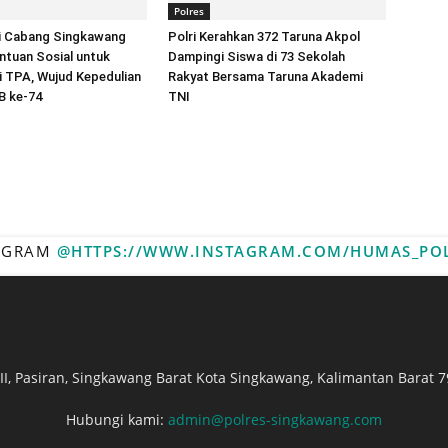
Polres
i Cabang Singkawang
Polri Kerahkan 372 Taruna Akpol
ntuan Sosial untuk
Dampingi Siswa di 73 Sekolah
 TPA, Wujud Kepedulian
Rakyat Bersama Taruna Akademi
B ke-74
TNI
TAGRAM
@HTTPS://WWW.INSTAGRAM.COM/HUMAS_PO
. II, Pasiran, Singkawang Barat Kota Singkawang, Kalimantan Barat 7
Hubungi kami:
admin@polres-singkawang.com