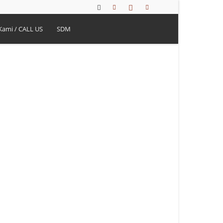
Kami / CALL US
SDM