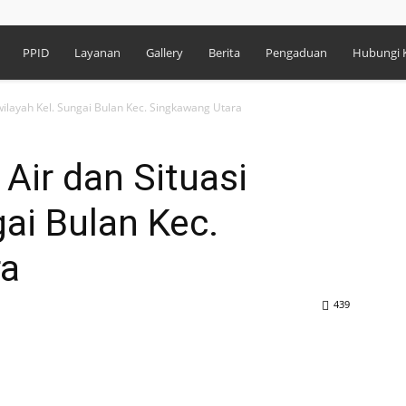
PPID
Layanan
Gallery
Berita
Pengaduan
Hubungi 
 wilayah Kel. Sungai Bulan Kec. Singkawang Utara
Air dan Situasi
gai Bulan Kec.
ra
439