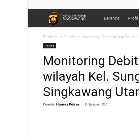
Polres
Beranda
Profil
Singkawang
Beranda
Polres
Monitoring Debit Air dan Situasi
Polres
Monitoring Debit 
wilayah Kel. Sun
Singkawang Uta
Penulis
Humas Polres
-
15 Januari 2021