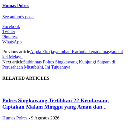
Humas Polres
See author's posts
Facebook
Twitter
Pinterest
WhatsApp
Previous article
Aipda Eko jaya imbau Karhutla kepada masyarakat
kel.Melayu
Next article
Satbinmas Polres Singkawang Kunjungi Satpam di
Perusahaan Mitsubishi, Ini Tujuannya
RELATED ARTICLES
Polres Singkawang Tertibkan 22 Kendaraan,
Ciptakan Malam Minggu yang Aman dan...
Humas Polres
-
9 Agustus 2026