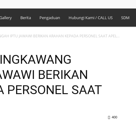
Gallery
Berita
Pengaduan
Hubungi Kami / CALL US
SDM
AH IPTU JAWAWI BERIKAN ARAHAN KEPADA PERSONEL SAAT APEL...
SINGKAWANG
AWAWI BERIKAN
A PERSONEL SAAT
400