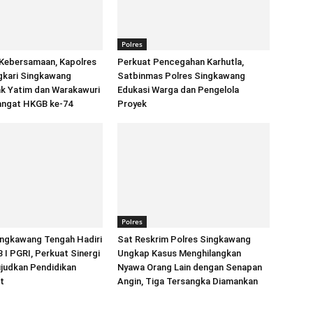
Polres
Kebersamaan, Kapolres
Perkuat Pencegahan Karhutla,
gkari Singkawang
Satbinmas Polres Singkawang
ak Yatim dan Warakawuri
Edukasi Warga dan Pengelola
ngat HKGB ke-74
Proyek
Polres
ingkawang Tengah Hadiri
Sat Reskrim Polres Singkawang
I PGRI, Perkuat Sinergi
Ungkap Kasus Menghilangkan
judkan Pendidikan
Nyawa Orang Lain dengan Senapan
t
Angin, Tiga Tersangka Diamankan