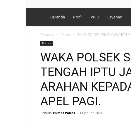
Polres
Beranda
Profil
PPID
Layanan
Singkawang
Beranda
Polres
WAKA POLSEK SINGKAWANG TENG
Polres
WAKA POLSEK 
TENGAH IPTU J
ARAHAN KEPAD
APEL PAGI.
Penulis
Humas Polres
-
14 Januari 2021