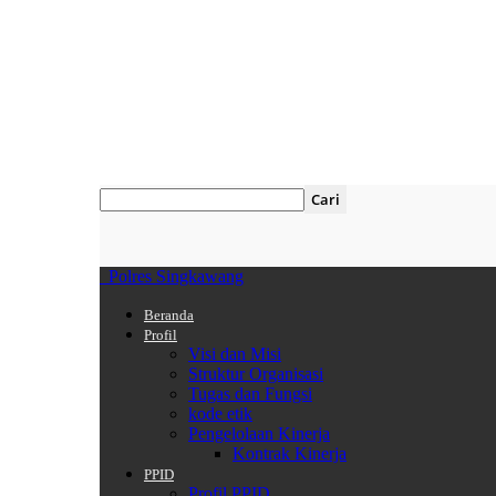
Polres Singkawang
Beranda
Profil
Visi dan Misi
Struktur Organisasi
Tugas dan Fungsi
kode etik
Pengelolaan Kinerja
Kontrak Kinerja
PPID
Profil PPID