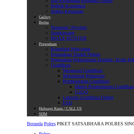
Izin Keramaian Kegiatan Umum
Rubrik Konsultasi
Indeks Kepuasan
Gallery
Berita
Nasional / Provinsi
Singkawang
HOAX HUNTER
Pengaduan
Komplain Pelayanan
Pengaduan Tindak Pidana
Pengaduan Pelanggaran Disiplin / Kode Eti
Gratifikasi
Mengenal Gratifikasi
Mekanisme Pelaporan
Pembelajaran Gratifikasi
Materi Pembelajaran Gratifikas
G2GO
Laporan Gratifikasi Online
FAQ
Hubungi Kami / CALL US
SDM
Beranda
Polres
PIKET SATSABHARA POLRES SI
Polres