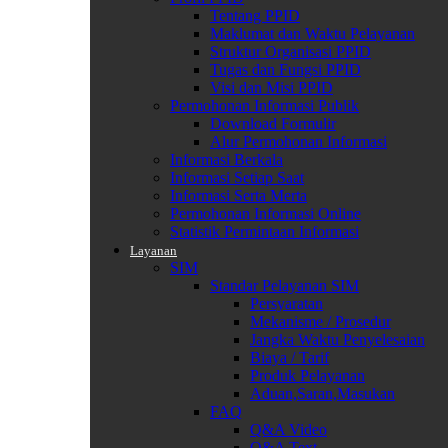
Tentang PPID
Maklumat dan Waktu Pelayanan
Struktur Organisasi PPID
Tugas dan Fungsi PPID
Visi dan Misi PPID
Permohonan Informasi Publik
Download Formulir
Alur Permohonan Informasi
Informasi Berkala
Informasi Setiap Saat
Informasi Serta Merta
Permohonan Informasi Online
Statistik Permintaan Informasi
Layanan
SIM
Standar Pelayanan SIM
Persyaratan
Mekanisme / Prosedur
Jangka Waktu Penyelesaian
Biaya / Tarif
Produk Pelayanan
Aduan,Saran,Masukan
FAQ
Q&A Video
Q&A Text