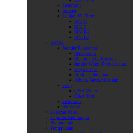
Testimoni
Inovasi
Latihan Uji Teori
SIM C
SIM A
SIM B1
SIM B2
SKCK
Standar Pelayanan
Persyaratan
Mekanisme / Prosedur
Jangka Waktu Penyelesaian
Biaya / Tarif
Produk Pelayanan
Aduan, Saran,Masukan
FAQ
Q&A Video
Q&A Text
Testimoni
INOVASI
Laporan Polisi
Laporan Kehilangan
Pengamanan
Pengawalan