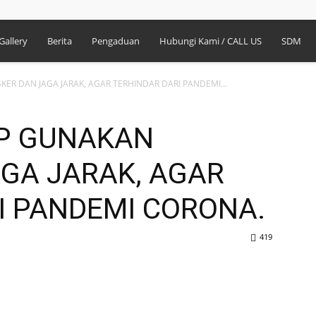
Gallery
Berita
Pengaduan
Hubungi Kami / CALL US
SDM
ER DAN JAGA JARAK, AGAR TERHINDAR DARI PANDEMI...
AP GUNAKAN
GA JARAK, AGAR
I PANDEMI CORONA.
419