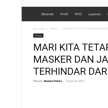
Polres
Beranda
Profil
PPID
Layanan
Singkawang
Beranda
Polres
MARI KITA TETAP GUNAKAN MASK
Polres
MARI KITA TET
MASKER DAN JA
TERHINDAR DAR
Penulis
Humas Polres
-
14 Januari 2021