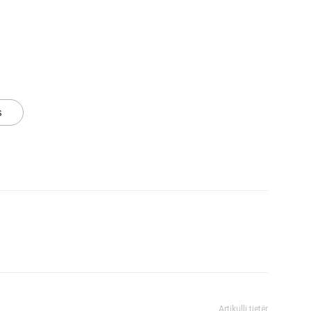
s
Artikulli tjetër