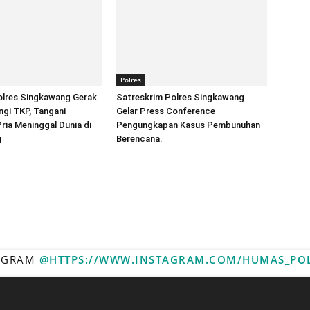
Polres
lres Singkawang Gerak
Satreskrim Polres Singkawang
gi TKP, Tangani
Gelar Press Conference
ia Meninggal Dunia di
Pengungkapan Kasus Pembunuhan
g
Berencana.
TAGRAM
@HTTPS://WWW.INSTAGRAM.COM/HUMAS_PO