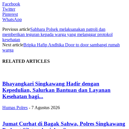
Facebook
Twitter
Pinterest
WhatsApp
Previous article
Sabhara Polsek melaksanakan patroli dan
memberikan teguran kepada warga yang melanggar protokol
kesehatan
Next article
Bripka Hafip Andhika Door to door sambangi rumah
warga
RELATED ARTICLES
Bhayangkari Singkawang Hadir dengan
Kepedulian, Salurkan Bantuan dan Layanan
Kesehatan bagi...
Humas Polres
-
7 Agustus 2026
Jumat Curhat di Bagak Sahwa, Polres Singkawang