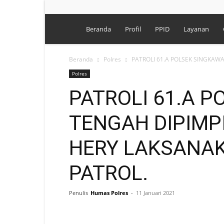
Polres
Beranda
Profil
PPID
Layanan
Singkawang
Beranda
Polres
PATROLI 61.A POLSEK SINGKAWA
Polres
PATROLI 61.A 
TENGAH DIPIMP
HERY LAKSANAK
PATROL.
Penulis
Humas Polres
-
11 Januari 2021