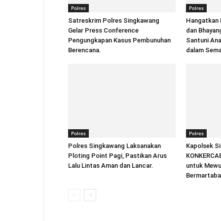
Polres
Polres
Satreskrim Polres Singkawang
Hangatkan 
Gelar Press Conference
dan Bhayan
Pengungkapan Kasus Pembunuhan
Santuni An
Berencana.
dalam Sema
Polres
Polres
Polres Singkawang Laksanakan
Kapolsek S
Ploting Point Pagi, Pastikan Arus
KONKERCAB 
Lalu Lintas Aman dan Lancar.
untuk Mewu
Bermartaba