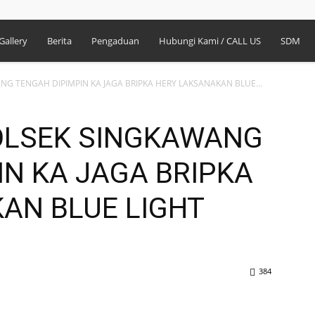
Gallery
Berita
Pengaduan
Hubungi Kami / CALL US
SDM
NG TENGAH DIPIMPIN KA JAGA BRIPKA HERY LAKSANAKAN BLUE...
POLSEK SINGKAWANG
IN KA JAGA BRIPKA
AN BLUE LIGHT
384