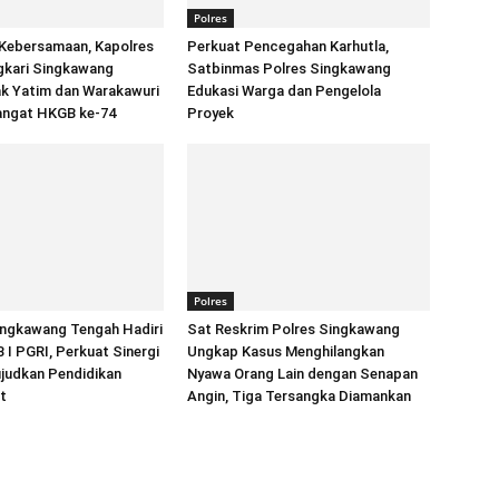
Polres
Kebersamaan, Kapolres
Perkuat Pencegahan Karhutla,
gkari Singkawang
Satbinmas Polres Singkawang
ak Yatim dan Warakawuri
Edukasi Warga dan Pengelola
ngat HKGB ke-74
Proyek
Polres
ingkawang Tengah Hadiri
Sat Reskrim Polres Singkawang
I PGRI, Perkuat Sinergi
Ungkap Kasus Menghilangkan
judkan Pendidikan
Nyawa Orang Lain dengan Senapan
t
Angin, Tiga Tersangka Diamankan