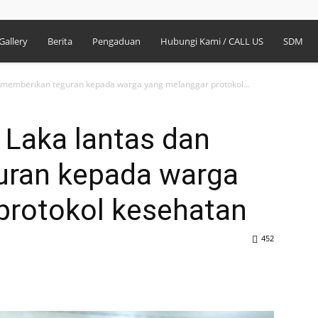
Gallery
Berita
Pengaduan
Hubungi Kami / CALL US
SDM
an memberikan teguran kepada warga yang melanggar protokol...
i Laka lantas dan
uran kepada warga
protokol kesehatan
452