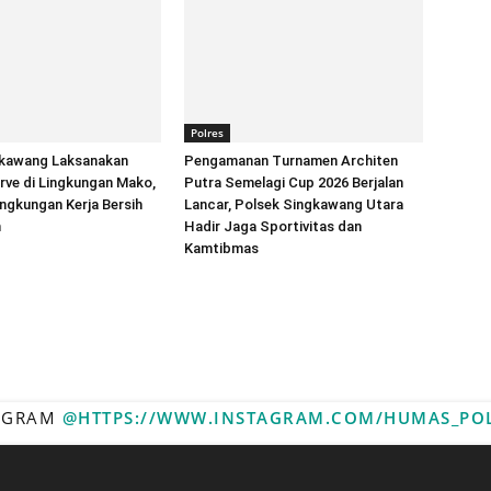
Polres
gkawang Laksanakan
Pengamanan Turnamen Architen
rve di Lingkungan Mako,
Putra Semelagi Cup 2026 Berjalan
ngkungan Kerja Bersih
Lancar, Polsek Singkawang Utara
n
Hadir Jaga Sportivitas dan
Kamtibmas
TAGRAM
@HTTPS://WWW.INSTAGRAM.COM/HUMAS_PO