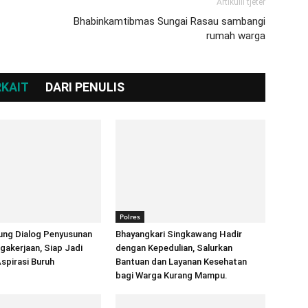
Artikulli tjetër
Bhabinkamtibmas Sungai Rasau sambangi
rumah warga
RKAIT
DARI PENULIS
Polres
ung Dialog Penyusunan
Bhayangkari Singkawang Hadir
akerjaan, Siap Jadi
dengan Kepedulian, Salurkan
spirasi Buruh
Bantuan dan Layanan Kesehatan
bagi Warga Kurang Mampu.