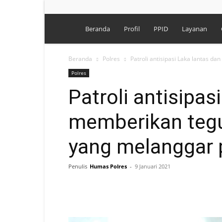
Polres
Beranda
Profil
PPID
Layanan
Singkawang
Beranda
Polres
Patroli antisipasi Laka lantas d
Polres
Patroli antisipas
memberikan teg
yang melanggar 
Penulis
Humas Polres
-
9 Januari 2021