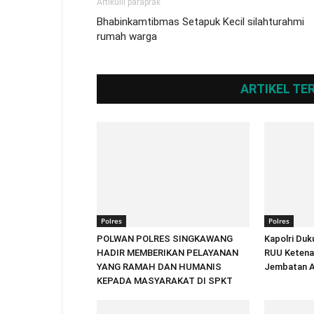
Artikulli paraprak
Bhabinkamtibmas Setapuk Kecil silahturahmi
rumah warga
ARTIKEL TE
Polres
Polres
POLWAN POLRES SINGKAWANG
Kapolri Duk
HADIR MEMBERIKAN PELAYANAN
RUU Ketenag
YANG RAMAH DAN HUMANIS
Jembatan A
KEPADA MASYARAKAT DI SPKT