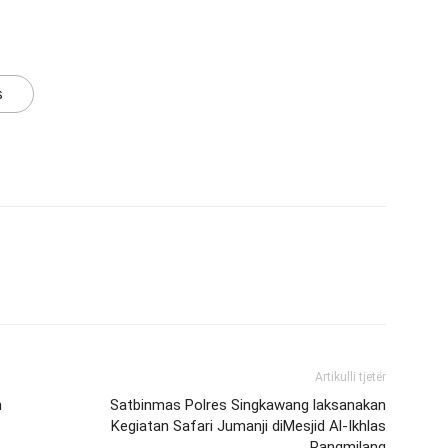
s
Artikulli tjetër
n
Satbinmas Polres Singkawang laksanakan
Kegiatan Safari Jumanji diMesjid Al-Ikhlas
Pangmilang