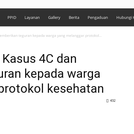
PPID
Layanan
Gallery
Berita
Pengaduan
Hubungi 
 memberikan teguran kepada warga yang melanggar protokol...
si Kasus 4C dan
uran kepada warga
protokol kesehatan
432