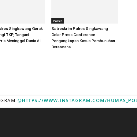
Polres
lres Singkawang Gerak
Satreskrim Polres Singkawang
gi TKP, Tangani
Gelar Press Conference
ia Meninggal Dunia di
Pengungkapan Kasus Pembunuhan
g
Berencana.
TAGRAM
@HTTPS://WWW.INSTAGRAM.COM/HUMAS_PO