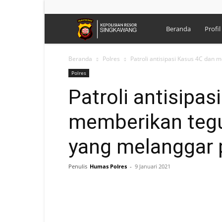
Polres
Beranda
Profil
Singkawang
Beranda
Polres
Patroli antisipasi Kasus 4C dan
Polres
Patroli antisipa
memberikan teg
yang melanggar 
Penulis
Humas Polres
-
9 Januari 2021