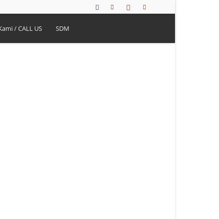
Kami / CALL US
SDM