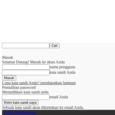
Masuk
Selamat Datang! Masuk ke akun Anda
nama pengguna
kata sandi Anda
Lupa kata sandi Anda? mendapatkan bantuan
Pemulihan password
Memulihkan kata sandi anda
email Anda
Sebuah kata sandi akan dikirimkan ke email Anda.
Polres Singkawang