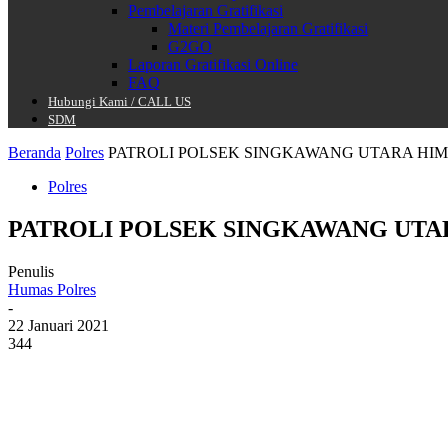
Pembelajaran Gratifikasi
Materi Pembelajaran Gratifikasi
G2GO
Laporan Gratifikasi Online
FAQ
Hubungi Kami / CALL US
SDM
Beranda
Polres
PATROLI POLSEK SINGKAWANG UTARA HI
Polres
PATROLI POLSEK SINGKAWANG UTA
Penulis
Humas Polres
-
22 Januari 2021
344