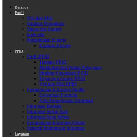
Beranda
Profil
Visi dan Misi
Struktur Organisasi
Tugas dan Fungsi
kode etik
Pengelolaan Kinerja
Kontrak Kinerja
PPID
Profil PPID
Tentang PPID
Maklumat dan Waktu Pelayanan
Struktur Organisasi PPID
Tugas dan Fungsi PPID
Visi dan Misi PPID
Permohonan Informasi Publik
Download Formulir
Alur Permohonan Informasi
Informasi Berkala
Informasi Setiap Saat
Informasi Serta Merta
Permohonan Informasi Online
Statistik Permintaan Informasi
Layanan