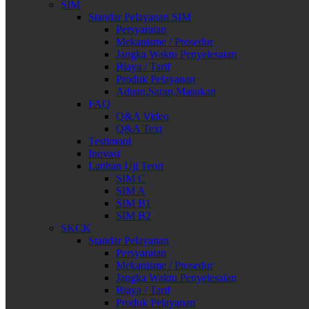
SIM
Standar Pelayanan SIM
Persyaratan
Mekanisme / Prosedur
Jangka Waktu Penyelesaian
Biaya / Tarif
Produk Pelayanan
Aduan,Saran,Masukan
FAQ
Q&A Video
Q&A Text
Testimoni
Inovasi
Latihan Uji Teori
SIM C
SIM A
SIM B1
SIM B2
SKCK
Standar Pelayanan
Persyaratan
Mekanisme / Prosedur
Jangka Waktu Penyelesaian
Biaya / Tarif
Produk Pelayanan