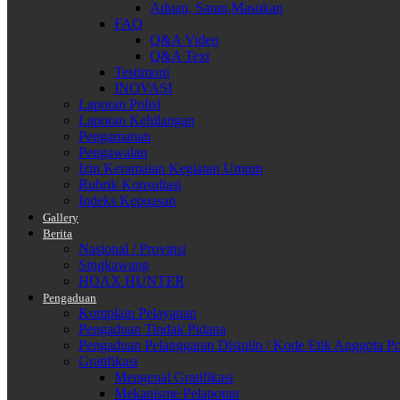
Aduan, Saran,Masukan
FAQ
Q&A Video
Q&A Text
Testimoni
INOVASI
Laporan Polisi
Laporan Kehilangan
Pengamanan
Pengawalan
Izin Keramaian Kegiatan Umum
Rubrik Konsultasi
Indeks Kepuasan
Gallery
Berita
Nasional / Provinsi
Singkawang
HOAX HUNTER
Pengaduan
Komplain Pelayanan
Pengaduan Tindak Pidana
Pengaduan Pelanggaran Disiplin / Kode Etik Anggota Po
Gratifikasi
Mengenal Gratifikasi
Mekanisme Pelaporan